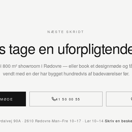
NÆSTE SKRIDT
s tage en uforpligtend
rbi 800 m² showroom i Rødovre — eller book et designmøde og få 
vendt med en der har bygget hundredvis af badeværelser før.
NMØDE
41 50 00 55
vdalvej 90A · 2610 Rødovre
·
Man–Fre 10–17 · Lør 10–14
·
Skriv en besk