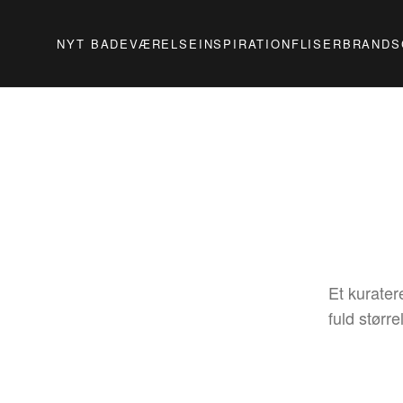
NYT BADEVÆRELSE
INSPIRATION
FLISER
BRANDS
Et kuratere
fuld større