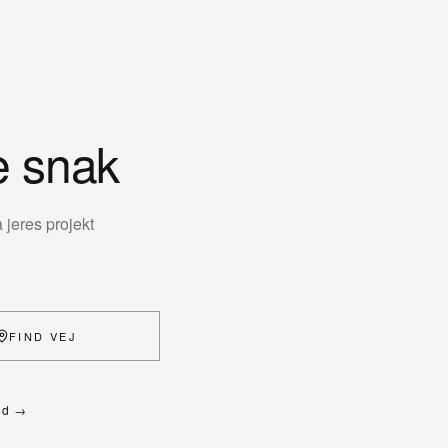
e snak
jeres projekt
FIND VEJ
ed →