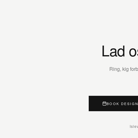
Lad o
Ring, kig fo
BOOK DESIG
Isle