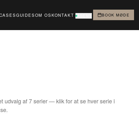
CASES
GUIDES
OM OS
KONTAKT
BOOK MØDE
ÅBENT
t udvalg af 7 serier — klik for at se hver serie i
lse.