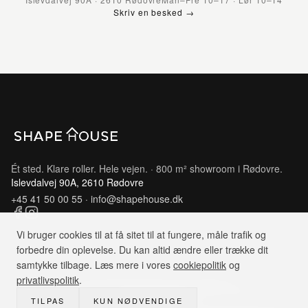
Skriv en besked →
Ét sted. Klare roller. Hele vejen. · 800 m² showroom i Rødovre.
Islevdalvej 90A, 2610 Rødovre
+45 41 50 00 55
·
info@shapehouse.dk
Vi bruger cookies til at få sitet til at fungere, måle trafik og
forbedre din oplevelse. Du kan altid ændre eller trække dit
samtykke tilbage. Læs mere i vores
cookiepolitik
og
privatlivspolitik
.
© 2026 Shape House A/S · CVR: 35874704
Salgs- og leveringsbetingelser
Privatlivspolitik
Cookiepolitik
TILPAS
KUN NØDVENDIGE
Cookieindstillinger