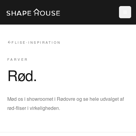
FLISE-INSPIRATION
FARVER
Rød
.
Mød os i showroomet i Rødovre og se hele udvalget af
rød-fliser i virkeligheden.