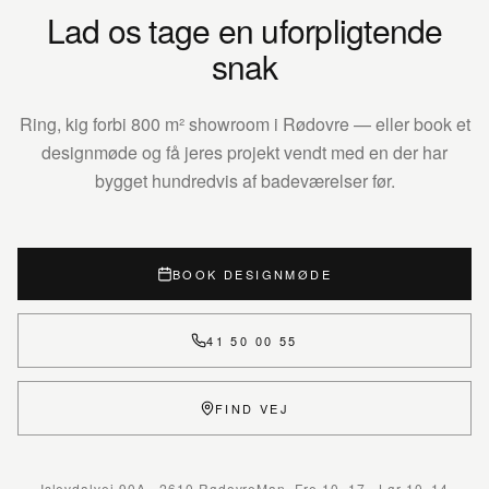
Lad os tage en uforpligtende
snak
Ring, kig forbi 800 m² showroom i Rødovre — eller book et
designmøde og få jeres projekt vendt med en der har
bygget hundredvis af badeværelser før.
BOOK DESIGNMØDE
41 50 00 55
FIND VEJ
Islevdalvej 90A · 2610 Rødovre
Man–Fre 10–17 · Lør 10–14