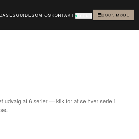
CASES
GUIDES
OM OS
KONTAKT
BOOK MØDE
ÅBENT
t udvalg af 6 serier — klik for at se hver serie i
lse.