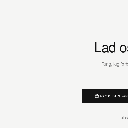
Lad o
Ring, kig fo
BOOK DESIG
Isle