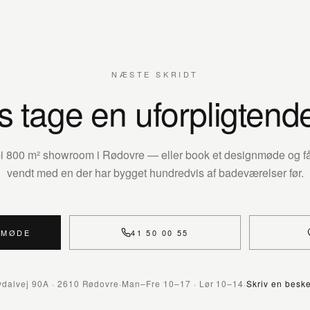
NÆSTE SKRIDT
s tage en uforpligtend
rbi 800 m² showroom i Rødovre — eller book et designmøde og få 
vendt med en der har bygget hundredvis af badeværelser før.
NMØDE
41 50 00 55
vdalvej 90A · 2610 Rødovre
·
Man–Fre 10–17 · Lør 10–14
·
Skriv en besk