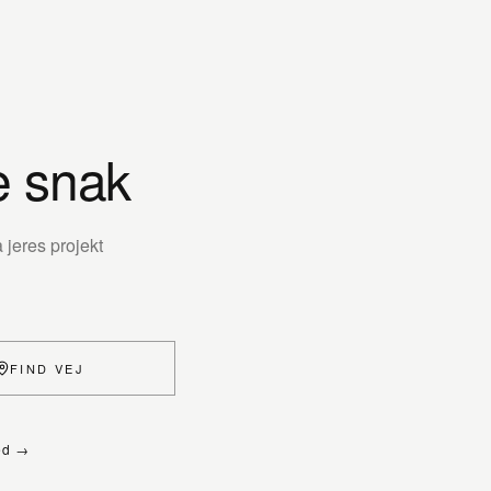
e snak
jeres projekt
FIND VEJ
ed →