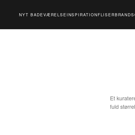
NYT BADEVÆRELSE
INSPIRATION
FLISER
BRANDS
Et kuratere
fuld større