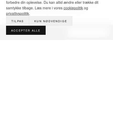
glasvæg uden ramme og et trekantet hjørneafløb der
forbedre din oplevelse. Du kan altid ændre eller trække dit
samtykke tilbage. Læs mere i vores
cookiepolitik
og
nedprioriterer det tekniske til fordel for fladen.
privatlivspolitik
.
TILPAS
KUN NØDVENDIGE
ACCEPTER ALLE
Designsparring · 3D fra 3.000 kr
BOOK MØDE