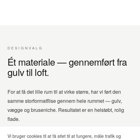
DESIGNVALG
Ét materiale — gennemført fra
gulv til loft.
For at få det lille rum til at virke større, har vi ført den
samme storformatflise gennem hele rummet — gulv,
vægge og bruseniche. Resultatet er en helstøbt, rolig
flade.
Detaljerne er bevidst neddæmpede: børstet stål,
Vi bruger cookies til at få sitet til at fungere, måle trafik og