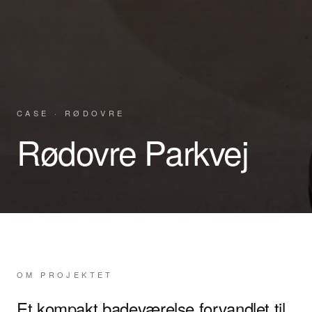
CASE ·
RØDOVRE
Rødovre Parkvej
OM PROJEKTET
Et kompakt badeværelse forvandlet til