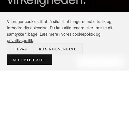
Et udvalg af badeværelser, vi har designet og
Vi bruger cookies til at få sitet til at fungere, måle trafik og
bygget for familier i hovedstadsområdet —
forbedre din oplevelse. Du kan altid ændre eller trække dit
fotograferet efter aflevering.
samtykke tilbage. Læs mere i vores
cookiepolitik
og
privatlivspolitik
.
SCROLL
TILPAS
KUN NØDVENDIGE
ACCEPTER ALLE
Designsparring · 3D fra 3.000 kr
BOOK MØDE
UDVALGTE PROJEKTER
Hvert hjem
en historie.