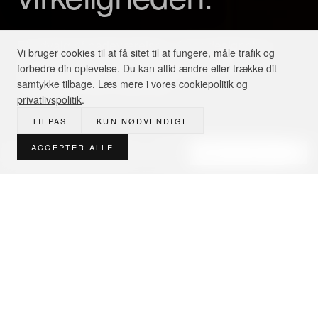
Et udvalg af badeværelser, vi har designet og
Vi bruger cookies til at få sitet til at fungere, måle trafik og
bygget for familier i hovedstadsområdet —
forbedre din oplevelse. Du kan altid ændre eller trække dit
fotograferet efter aflevering.
samtykke tilbage. Læs mere i vores
cookiepolitik
og
privatlivspolitik
.
SCROLL
TILPAS
KUN NØDVENDIGE
ACCEPTER ALLE
Designsparring · 3D fra 3.000 kr
BOOK MØDE
UDVALGTE PROJEKTER
Hvert hjem
en historie.