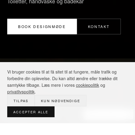
Toiletter, håndvaske og badekar
BOOK DESIGNMØDE
KONTAKT
Vi bruger cookies til at få sitet til at fungere, måle trafik og
forbedre din oplevelse. Du kan altid ændre eller trække dit
samtykke tilbage. Læs mere i vores
cookiepolitik
og
privatlivspolitik
.
TILPAS
KUN NØDVENDIGE
ACCEPTER ALLE
Designsparring · 3D fra 3.000 kr
BOOK MØDE
Duravit er en tysk producent af komplette