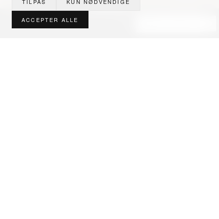
TILPAS
KUN NØDVENDIGE
ACCEPTER ALLE
Designsparring · 3D fra 3.000 kr
BOOK MØDE
AXOR er Hansgrohe-koncernens designbrand og
samarbejder med verdens førende designere –
Philippe Starck, Patricia Urquiola, Antonio Citterio,
Jean-Marie Massaud og Front blandt andre. Hver
kollektion er en kompromisløs fortolkning af form,
materiale og funktion.
AXOR producerer i Tyskland med 5 års garanti,
op til 15 PVD-overflader og en
personaliseringsservice (FinishPlus), der tillader
skræddersyede armaturer i præcis den finish,