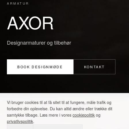
ARMATUR
AXOR
Designarmaturer og tilbehør
BOOK DESIGNMØDE
KONTAKT
Vi bruger cookies til at få sitet til at fungere, måle trafik og
forbedre din oplevelse. Du kan altid ændre eller trække dit
samtykke tilbage. Læs mere i vores
cookiepolitik
og
privatlivspolitik
.